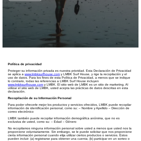
Política de privacidad
Proteger su información privada es nuestra prioridad. Esta Declaración de Privacidad
se aplica a
www.lmbksurfhouse.com
y LMBK Surf House, y rige la recopilación y el
uso de datos. Para los fines de esta Política de Privacidad, a menos que se indique
lo contrario, todas las referencias a LMBK Surf House incluyen
www.lmbksurfhouse.com
y LMBK. El sitio web de LMBK es un sitio de marketing. Al
utilizar el sitio web de LMBK, usted acepta las prácticas de datos descritas en esta
declaración.
Recopilación de su Información Personal
Para poder ofrecerle mejor los productos y servicios ofrecidos, LMBK puede recopilar
información de identificación personal, como su: – Nombre y Apellido – Dirección de
correo electrónico
LMBK también puede recopilar información demográfica anónima, que no es
exclusiva de usted, como su: – Edad – Género
No recopilamos ninguna información personal sobre usted a menos que usted nos la
proporcione voluntariamente. Sin embargo, se le puede solicitar que nos proporcione
cierta información personal cuando elija utilizar ciertos productos o servicios. Estos
pueden incluir: (a) registrars
e para obtener una cuenta; (b) participar en un sorteo o