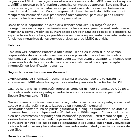
páginas de LMBK, o se regi
stra en el sitio o los servicios de LMBK, una cookie ayuda
a LMBK a recordar su información específica en visitas posteriores. Esto simplifica el
proceso de registro de su información personal, como direcciones de fact
uración,
direcciones de envío, etc. Cuando regrese al mismo sitio web de LMBK, se podrá
recuperar la información que proporcionó anteriormente, para que pueda utilizar
fácilmente las funciones de LMBK que personalizó.
Usted tiene la capacidad de aceptar o
rechazar cookies. La mayoría de los
navegadores web aceptan automáticamente las cookies, pero generalmente puede
modificar la configuración de su navegador para rechazar las cookies si lo prefiere. Si
elige rechazar las cookies, es posible q
ue no pueda experimentar completamente las
funciones interactivas de los servicios o sitios web de LMBK que visite.
Enlaces
Este sitio web contiene enlaces a otros sitios. Tenga en cuenta que no somos
responsables del contenido o las prácticas de privacidad de dichos otros sitios.
Alentamos a nuestros usuarios a que estén atentos cuando abandonan nuestro sitio
y que lean las declaraciones de privacidad de cualquier otro sitio que recopile
información de identificación personal.
Seguridad de su Información Personal
LMBK protege su información personal contra el acceso, uso o divulgación no
autorizados. LMBK utiliza los siguientes métodos para este fin: – Protocolo SSL
Cuando se transmite información personal (como un número de tarjeta de crédito) a
otros sitios web, esta se protege mediante el uso de cifrado, como el protocolo
Secure Sockets Layer (SSL).
Nos esforzamos por tomar medidas de seguridad adecuadas para proteger contra el
acceso o la alteración no autorizados de su información personal.
Desafortunadamente, no se puede garantizar que ninguna transmisión de datos a
través de Internet o cualquier red inalámbrica sea 100% segura. Como resultado, si
bien nos esforzamos por proteger su información personal, usted reconoce que: (a)
existen limitaciones de seguridad y privacidad inherentes a Internet que están fuera
de nuestro control; y (b) no se puede garantizar la seguridad, integridad y privacidad
de toda la información y los datos intercambiados entre usted y nosotros a través de
este Sitio.
Derecho de Eliminación