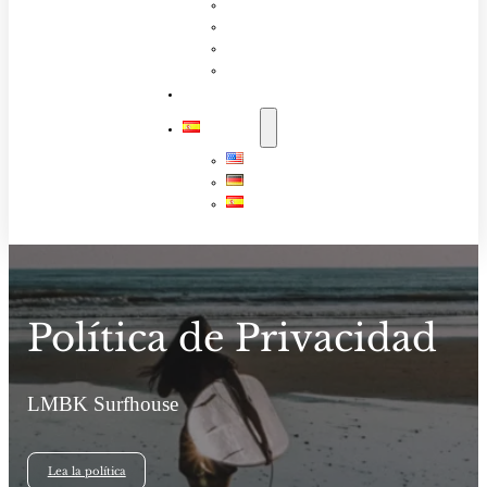
Paquete de información
Descubre LOMBOK
Socios
Trabaja con Nosotros
GUIA DE SURF
ESPAÑOL
English
Deutsch
Español
Política de Privacidad
LMBK Surfhouse
Lea la política