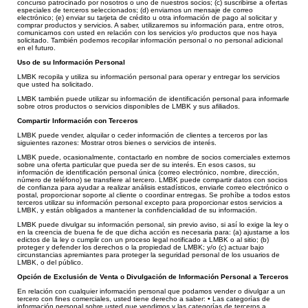
concurso patrocinado por nosotros o uno de nuestros socios; (c) suscribirse a ofertas
especiales de terceros seleccionados; (d) enviarnos un mensaje de correo
elec
trónico; (e) enviar su tarjeta de crédito u otra información de pago al solicitar y
comprar productos y servicios. A saber, utilizaremos su información para, entre otros,
comunicarnos con usted en relación con los servicios y/o productos que nos haya
solicitado. También podemos recopilar información personal o no personal adicional
en el futuro.
Uso de su Información Personal
LMBK recopila y utiliza su información personal para operar y entregar los servicios
que usted ha solicitado.
LMBK también puede utilizar su información de identificación personal para informarle
sobre otros productos o servicios disponibles de LMBK y sus afiliados.
Compartir Información con Terceros
LMBK puede vender, alquilar o ceder información de clientes a terceros por las
siguientes razones: Mostrar otros bienes o servicios de interés.
LMBK puede, ocasionalmente, contactarlo en nombre de socios comerciales externos
sobre una oferta particular que pueda ser de su interés. En esos casos, su
información de identificación personal única (correo electrónico, nombre, dirección,
número de teléfono) se transfiere al tercero. LMBK puede compartir datos con socios
de confianza para ayudar a realizar análisis estadísticos, enviarle correo electrónico o
postal, proporcionar soporte al cliente o coordinar entregas. Se prohíbe a todos estos
terceros utilizar su información personal excepto para proporcionar estos servicios a
LMBK, y están obligados a mantener la confidencialidad de su información.
LMBK puede divulgar su información personal, sin previo aviso, si así lo exige la ley o
en la creencia de buena fe de que dicha acción es necesaria para: (a) ajustarse a los
edictos de la ley o cumplir con un proceso legal notificado a LMBK o al sitio; (b)
proteger y defender los derechos o la propiedad de LMBK; y/o (c) actuar bajo
circunstancias apremiantes para proteger la seguridad personal de los usuarios de
LMBK, o del público.
Opción de Exclusión de Venta o Divulgación de Información Personal a Terceros
En relación con cualquier información personal que podamos vender o divulgar a un
tercero con fines comerciales, usted tiene derecho a saber: • Las categorías de
información personal sobre usted que vendimos y las categorías de terceros a