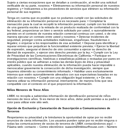
Sujeto a ciertas excepciones que se detallan a continuación, al recibir una solicitud
verificable de su parte, nosotros: • Eliminaremos su información personal de nuestros
regis
tros; y
• Indicaremos a los proveedores de servicios que eliminen su información
personal de sus registros.
Tenga en cuenta que es posible que no podamos cumplir con las solicitudes de
eliminación de su informació
n personal si es necesario para: • Completar la
transacción para la cual se recopiló la información personal, cumplir con los términos
de una garantía escrita o la retirada de un producto realizada de conformidad con la
ley federal, proporcionar un bien o servicio solicitado por usted, o razonablemente
previsto en el contexto de nuestra relación comercial continua con usted, o de otra
manera ejecutar un contrato entre usted y nosotros; • Detectar incidentes de
seguridad, proteger contra actividades maliciosas, engañosas, fraudulentas o
ilegales; o enjuiciar a los responsables de esa actividad; • Depurar para identificar y
reparar errores que perjudican la funcionalidad existente prevista; • Ejercer la libertad
de expresió
n, asegurar el derecho de otro consumidor a ejercer su derecho de
libertad de expresión, o ejercer otro derecho previsto por la ley;
• Cumplir con la Ley
de Privacidad de las Comunicaciones Electrónicas de California;
• Participar en
investigacion
es científicas, históricas o estadísticas públicas o revisadas por pares en
interés público que se adhieran a todas las demás leyes de ética y privacidad
aplicables, cuando nuestra eliminación de la información pueda hacer imposible o
menoscabar gravemente la consecución de dicha investigación, siempre que
hayamos obtenido su consentimiento informado; • Habilitar usos exclusivamente
internos que estén razonablemente alineados con sus expectativas basadas en su
relación con nosotros; • Cumplir con una obligación legal existente; o • De otra
manera utilizar su información personal, internamente, de manera lícita que sea
compatible con el contexto en el que proporcionó la información.
Niños Menores de Trece Años
LMBK no recopila a sabiendas información de identificación personal de niños
menores de trece años. Si es menor de trece años, debe pedir permiso a su padre o
tutor para utilizar este sitio web.
Opción de Exclusión y Cancelación de Suscripción a Comunicaciones de
Terceros
Respetamos su privacidad y le brindamos la oportunidad de optar por no recibir
anuncios de cierta información. Los usuarios pueden optar por no recibir ninguna o
todas las comunicaciones de socios de terceros de LMBK contactándonos aquí: –
Página web: contacto – Correo electrónico: support@lmbksurfhouse.com – Número