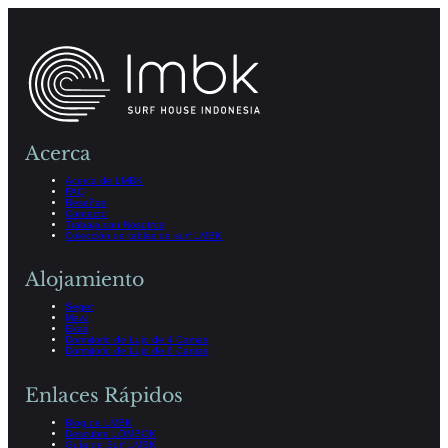
Acerca
Acerca de LMBK
FAQ
Reseñas
Contacto
Trabaja con Nosotros
Colección de tablas de surf LMBK
Alojamiento
Seger
Mawi
Ekas
Dormitorio de Lujo de 4 Camas
Dormitorio de Lujo de 6 Camas
Enlaces Rápidos
Blog de LMBK
Descubre LOMBOK
Guía de Surf LMBK