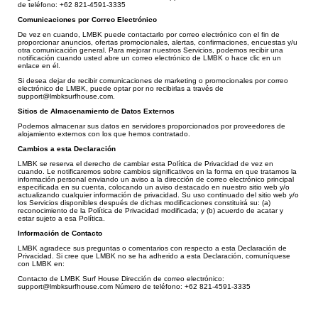
de teléfono: +62 821-4591-3335
Comunicaciones por Correo Electrónico
De vez en cuando, LMBK puede contactarlo por correo electrónico con el fin de
proporcionar anuncios, ofertas promocionales, alertas, confirmaciones, encuestas y/u
otra comunicación general. Para mejorar nuestros Servicios, podemos recibir una
notificación cuando usted abre un correo electrónico de LMBK o hace clic en un
enlace en él.
Si desea dejar de recibir comunicaciones de marketing o promocionales por correo
electrónico de LMBK, puede optar por no recibirlas a través de
support@lmbksurfhouse.com.
Sitios de Almacenamiento de Datos Externos
Podemos almacenar sus datos en servidores proporcionados por proveedores de
alojamiento externos con los que hemos contratado.
Cambios a esta Declaración
LMBK se reserva el derecho de cambiar est
a Política de Privacidad de vez en
cuando. Le notificaremos sobre cambios significativos en la for
ma en que tratamos la
información personal enviando un aviso a la dirección de correo electrónico principal
especi
ficada en su cuenta, colocando un aviso destacado en nuestro sitio web y/o
actualizando cualquier información de privacidad. Su uso continuado del sitio web y/o
los Servicios disponibles después de dichas modificaciones constit
uirá su: (a)
reconocimiento de la Política de Privacidad modificada; y (b) acuerdo de acatar y
estar sujeto a esa Política.
Información de Contacto
LMBK agradece sus preguntas o comentarios con respecto a esta Declaración de
Privacidad. Si cree que LMBK no se ha adherido a esta Declaración, comuníquese
con LMBK en:
Contacto de LMBK Surf House Dirección de correo electrónico:
support@lmbksurfhouse.com Número de teléfono: +62 821-4591-3335