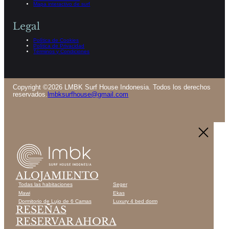
Mapa interactivo de surf
Legal
Política de Cookies
Política de Privacidad
Términos y Condiciones
Copyright ©2026 LMBK Surf House Indonesia. Todos los derechos
reservados.
lmbksurfhouse@gmail.com
ALOJAMIENTO
Todas las habitaciones
Seger
Mawi
Ekas
Dormitorio de Lujo de 6 Camas
Luxury 4 bed dorm
RESEÑAS
RESERVAR AHORA