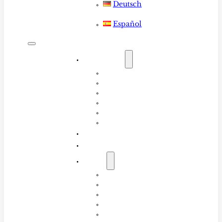
Deutsch
Español
ALOJAMIENTO
Todas las habitaciones
Seger
Mawi
Ekas
Dormitorio de Lujo de 4 Camas
Dormitorio de Lujo de 6 Camas
RESEÑAS
RESERVA
ACERCA
Acerca
FAQ
Instructores
Colección de tablas de surf LMBK
Blog