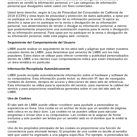
quienes se vendió la información personal; y • Las categorías de información
personal que divulgamos sobre usted con fines comerciales.
Usted tiene derecho, según la Ley de Privacidad del Consumidor de California de
2018 (CC
PA) y otras leyes de privacidad y protección de datos aplicables, a optar por
no participar en la venta o divulgación de su información personal. Si ejerce su
derecho a optar por no participar en la venta o divulgación
de su información
personal, nos abstendremos de vender o divulgar su información personal, a menos
que posteriormente proporcione una autorización expresa para la venta o divulgación
de su información personal. Para optar por no participar en la venta o divulgación de
su información personal, visite esta página web: contacto.
Seguimiento del Comportamiento del Usuario
LMBK puede realizar un seguimiento de los sitios web y páginas que visitan nuestros
usuarios dentro de LMBK, para determinar qué servicios de LMBK son los más
populares. Estos datos se utilizan para ofrecer contenido y publicidad personalizados
dentro de LMBK a los clientes cuyo comportamiento indica que están interesados en
un área temática en particular.
Información Recopilada Automáticamente
LMBK puede recopilar automáticamente información sobre el hardware y software de
su computadora. Esta información puede incluir: su dirección IP, tipo de navegador,
nombres de dominio, tiempos de acceso y direcciones de sitios web de referencia.
Esta información se utiliza para la operación del servicio, para mantener la calidad del
servicio y para proporcionar estadísticas generales sobre el uso del sitio web de
LMBK.
Uso de Cookies
El sitio web de LMBK puede utilizar «cookies» para ayudarlo a personalizar su
experiencia en línea. Una cookie es un archivo de texto que un servidor de páginas
web coloca en su disco duro. Las cookies no se pueden utilizar para ejecutar
programas o enviar virus a su computadora. Las cookies se le asignan de forma
exclusiva y solo pueden ser leídas por un servidor web en el dominio que le emitió la
cookie.
Uno de los propósitos principales de las cookies es proporcionar una función de
conveniencia para ahorrarle tiempo. El propósito de una cookie es decirle al servidor
web que usted ha regresado a una página específica. Por ejemplo, si personaliza las