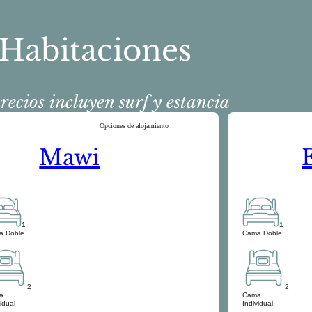
Habitaciones
recios incluyen surf y estancia
Opciones de alojamiento
Mawi
1
1
a Doble
Cama Doble
2
2
a
Cama
vidual
Individual