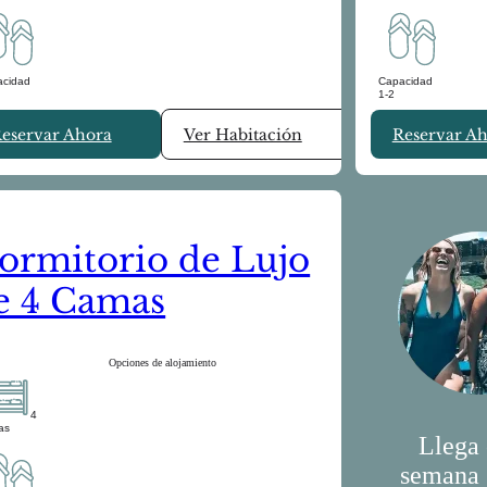
acidad
Capacidad
1-2
eservar Ahora
Ver Habitación
Reservar A
ormitorio de Lujo
e 4 Camas
Opciones de alojamiento
4
ras
Llega 
semana 