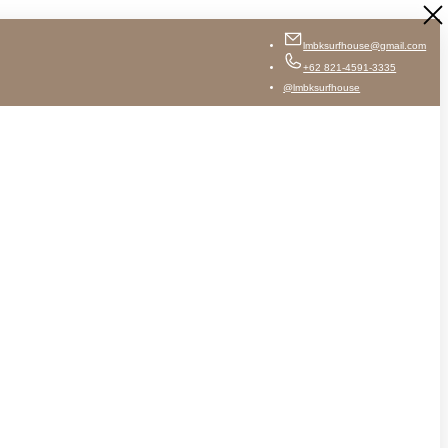
lmbksurfhouse@gmail.com
+62 821-4591-3335
@lmbksurfhouse