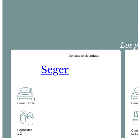
Los p
Opciones de alojamiento
Seger
1
Cama Doble
Cam
Capacidad
Cam
1-2
Indi