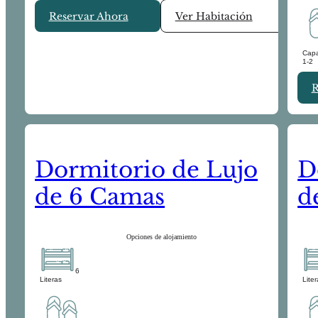
Reservar Ahora
Ver Habitación
Cap
1-2
R
Dormitorio de Lujo
D
de 6 Camas
d
Opciones de alojamiento
6
Literas
Lite