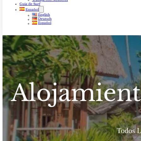
Guia de Surf
Español
English
Deutsch
Español
Alojamien
Todos L