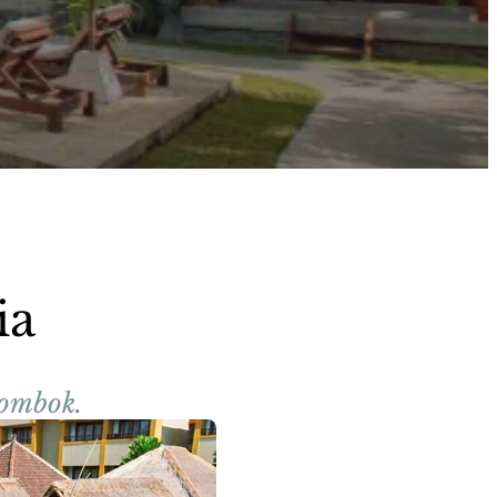
ia
Lombok.