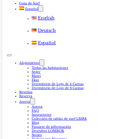
Guia de Surf
Español
English
Deutsch
Español
Alojamiento
Todas las habitaciones
Seger
Mawi
Ekas
Dormitorio de Lujo de 4 Camas
Dormitorio de Lujo de 6 Camas
Reseñas
Reserva
Acerca
Acerca
FAQ
Instructores
Colección de tablas de surf LMBK
Blog
Paquete de información
Descubre LOMBOK
Socios
Trabaja con Nosotros