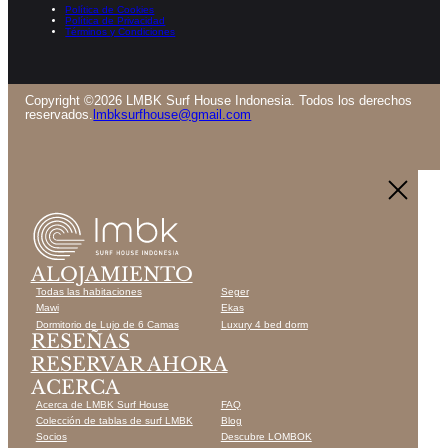
Política de Cookies
Política de Privacidad
Términos y Condiciones
Copyright ©2026 LMBK Surf House Indonesia. Todos los derechos
reservados.
lmbksurfhouse@gmail.com
ALOJAMIENTO
Todas las habitaciones
Seger
Mawi
Ekas
Dormitorio de Lujo de 6 Camas
Luxury 4 bed dorm
RESEÑAS
RESERVAR AHORA
ACERCA
Acerca de LMBK Surf House
FAQ
Colección de tablas de surf LMBK
Blog
Socios
Descubre LOMBOK