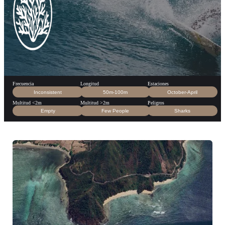
Frecuencia
Longitud
Estaciones
Inconsistent
50m-100m
October-April
Multitud <2m
Multitud >2m
Peligros
Empty
Few People
Sharks