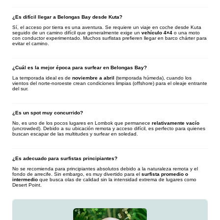
¿Es difícil llegar a Belongas Bay desde Kuta?
Sí, el acceso por tierra es una aventura. Se requiere un viaje en coche desde Kuta
seguido de un camino difícil que generalmente exige un
vehículo 4×4
o una moto
con conductor experimentado. Muchos surfistas prefieren llegar en barco chárter para
evitar el camino.
¿Cuál es la mejor época para surfear en Belongas Bay?
La temporada ideal es de
noviembre a abril
(temporada húmeda), cuando los
vientos del norte-noroeste crean condiciones limpias (offshore) para el oleaje entrante
del sur.
¿Es un spot muy concurrido?
No, es uno de los pocos lugares en Lombok que permanece
relativamente vacío
(uncrowded). Debido a su ubicación remota y acceso difícil, es perfecto para quienes
buscan escapar de las multitudes y surfear en soledad.
¿Es adecuado para surfistas principiantes?
No se recomienda para principiantes absolutos debido a la naturaleza remota y el
fondo de arrecife. Sin embargo, es muy divertido para el
surfista promedio o
intermedio
que busca olas de calidad sin la intensidad extrema de lugares como
Desert Point.