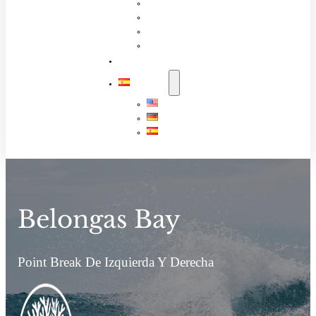
Paquete de información
Descubre LOMBOK
Socios
Trabaja con Nosotros
GUIA DE SURF
ESPAÑOL
English
Deutsch
Español
Belongas Bay
Point Break De Izquierda Y Derecha