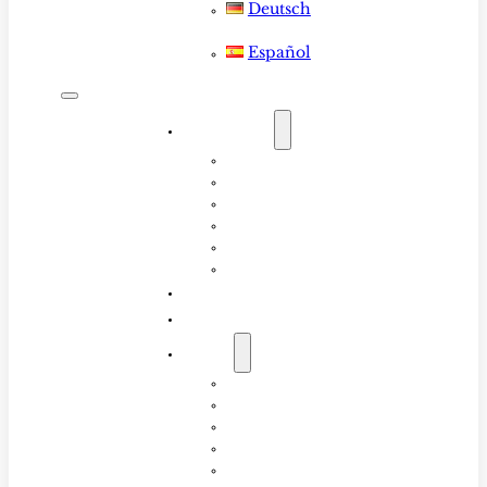
Deutsch
Español
ALOJAMIENTO
Todas las habitaciones
Seger
Mawi
Ekas
Dormitorio de Lujo de 4 Camas
Dormitorio de Lujo de 6 Camas
RESEÑAS
RESERVA
ACERCA
Acerca
FAQ
Instructores
Colección de tablas de surf LMBK
Blog