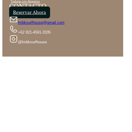
Trabaja con Nosotros
CONTACTO
Reservar Ahora
lmbksurfhouse@gmail.com
+62 821-4591-3335
@lmbksurfhouse