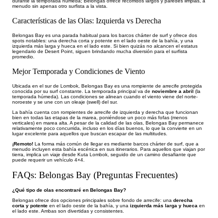
durante la temporada húmeda; Belongas ofrece recorridos largos y paredes limpias, a
menudo sin apenas otro surfista a la vista.
Características de las Olas: Izquierda vs Derecha
Belongas Bay es una parada habitual para los barcos chárter de surf y ofrece dos
spots notables: una derecha corta y potente en el lado oeste de la bahía, y una
izquierda más larga y hueca en el lado este. Si bien quizás no alcancen el estatus
legendario de Desert Point, siguen brindando mucha diversión para el surfista
promedio.
Mejor Temporada y Condiciones de Viento
Ubicada en el sur de Lombok, Belongas Bay es una rompiente de arrecife protegida
conocida por su surf constante. La temporada principal va de
noviembre a abril
(la
temporada húmeda). Las condiciones se alinean cuando el viento viene del norte-
noroeste y se une con un oleaje (swell) del sur.
La bahía cuenta con rompientes de arrecife de izquierda y derecha que funcionan
bien en todas las etapas de la marea, poniéndose un poco más fofas (menos
verticales) en marea alta. A pesar de la calidad de las olas, Belongas Bay permanece
relativamente poco concurrida, incluso en los días buenos, lo que la convierte en un
lugar excelente para aquellos que buscan escapar de las multitudes.
¡Remoto!
La forma más común de llegar es mediante barcos chárter de surf, que a
menudo incluyen esta bahía escénica en sus itinerarios. Para aquellos que viajan por
tierra, implica un viaje desde Kuta Lombok, seguido de un camino desafiante que
puede requerir un vehículo 4×4.
FAQs: Belongas Bay (Preguntas Frecuentes)
¿Qué tipo de olas encontraré en Belongas Bay?
Belongas ofrece dos opciones principales sobre fondo de arrecife: una
derecha
corta y potente
en el lado oeste de la bahía, y una
izquierda más larga y hueca
en
el lado este. Ambas son divertidas y consistentes.