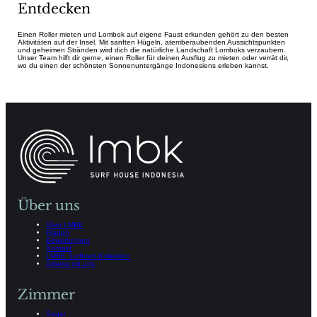
Entdecken
Einen Roller mieten und Lombok auf eigene Faust erkunden gehört zu den besten
Aktivitäten auf der Insel. Mit sanften Hügeln, atemberaubenden Aussichtspunkten
und geheimen Stränden wird dich die natürliche Landschaft Lomboks verzaubern.
Unser Team hilft dir gerne, einen Roller für deinen Ausflug zu mieten oder verrät dir,
wo du einen der schönsten Sonnenuntergänge Indonesiens erleben kannst.
Über uns
Über LMBK
Fragen
Bewertungen
Kontakt
LMBK Surfbrett-Kollektion
Arbeite mit uns
Zimmer
Seger