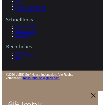
Mawi
Ekas
Luxuriöser 4-Bett-Schlafsaal
Luxuriöser 6-Bett-Schlafsaal
Schnelllinks
Entdecke LOMBOK
Blog
Surf Guide Lombok
Interkative Karte
Jetzt buchen
Rechtliches
Datenschutz
Cookie-Richtlinie
AGB
©2026 LMBK Surf House Indonesien. Alle Rechte
vorbehalten.
lmbksurfhouse@gmail.com