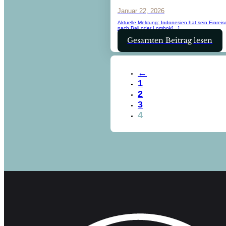
Januar 22, 2026
Aktuelle Meldung: Indonesien hat sein Einreise
nach Bali oder Lombok[…]
Gesamten Beitrag lesen
←
1
2
3
4