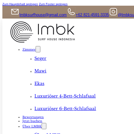
Zum Hauptinhalt springen
Zum Footer springen
lmbksurfhouse@gmail.com
+62 821-4591-3335
@lmbksu
Zimmer
Seger
Mawi
Ekas
Luxuriöser 4-Bett-Schlafsaal
Luxuriöser 6-Bett-Schlafsaal
Bewertungen
Jetzt buchen
Über LMBK