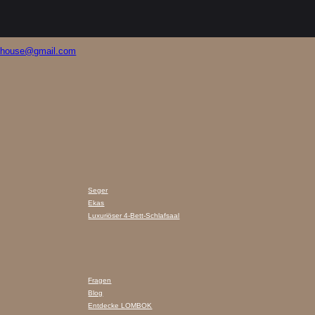
fhouse@gmail.com
Seger
Ekas
Luxuriöser 4-Bett-Schlafsaal
Fragen
Blog
Entdecke LOMBOK