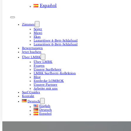
Español
Zimmer
Seger
Mawi
Ekas
Luxuriöser 4-Bett-Schlafsaal
Luxuriöser 6-Bett-Schlafsaal
Bewertungen
Jetzt buchen
Über LMBK
Über LMBK
Fragen
Unsere Surflehrer
LMBK Surfbrett-Kollektion
Blog
Entdecke LOMBOK
Unsere Partner
Arbeite mit uns
Surf Guides
Kontakt
Deutsch
English
Deutsch
Español