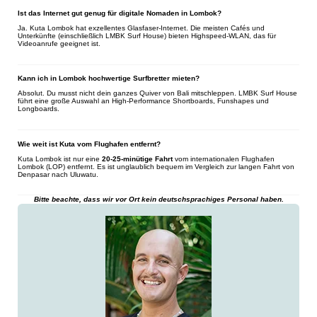
Ist das Internet gut genug für digitale Nomaden in Lombok?
Ja. Kuta Lombok hat exzellentes Glasfaser-Internet. Die meisten Cafés und
Unterkünfte (einschließlich LMBK Surf House) bieten Highspeed-WLAN, das für
Videoanrufe geeignet ist.
Kann ich in Lombok hochwertige Surfbretter mieten?
Absolut. Du musst nicht dein ganzes Quiver von Bali mitschleppen. LMBK Surf House
führt eine große Auswahl an High-Performance Shortboards, Funshapes und
Longboards.
Wie weit ist Kuta vom Flughafen entfernt?
Kuta Lombok ist nur eine
20-25-minütige Fahrt
vom internationalen Flughafen
Lombok (LOP) entfernt. Es ist unglaublich bequem im Vergleich zur langen Fahrt von
Denpasar nach Uluwatu.
Bitte beachte, dass wir vor Ort kein deutschsprachiges Personal haben.