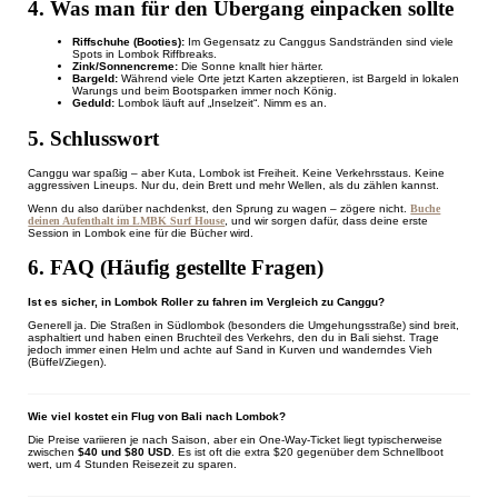
4. Was man für den Übergang einpacken sollte
Riffschuhe (Booties):
Im Gegensatz zu Canggus Sandstränden sind viele
Spots in Lombok Riffbreaks.
Zink/Sonnencreme:
Die Sonne knallt hier härter.
Bargeld:
Während viele Orte jetzt Karten akzeptieren, ist Bargeld in lokalen
Warungs und beim Bootsparken immer noch König.
Geduld:
Lombok läuft auf „Inselzeit“. Nimm es an.
5. Schlusswort
Canggu war spaßig – aber Kuta, Lombok ist Freiheit. Keine Verkehrsstaus. Keine
aggressiven Lineups. Nur du, dein Brett und mehr Wellen, als du zählen kannst.
Wenn du also darüber nachdenkst, den Sprung zu wagen – zögere nicht.
Buche
deinen Aufenthalt im LMBK Surf House
, und wir sorgen dafür, dass deine erste
Session in Lombok eine für die Bücher wird.
6. FAQ (Häufig gestellte Fragen)
Ist es sicher, in Lombok Roller zu fahren im Vergleich zu Canggu?
Generell ja. Die Straßen in Südlombok (besonders die Umgehungsstraße) sind breit,
asphaltiert und haben einen Bruchteil des Verkehrs, den du in Bali siehst. Trage
jedoch immer einen Helm und achte auf Sand in Kurven und wanderndes Vieh
(Büffel/Ziegen).
Wie viel kostet ein Flug von Bali nach Lombok?
Die Preise variieren je nach Saison, aber ein One-Way-Ticket liegt typischerweise
zwischen
$40 und $80 USD
. Es ist oft die extra $20 gegenüber dem Schnellboot
wert, um 4 Stunden Reisezeit zu sparen.