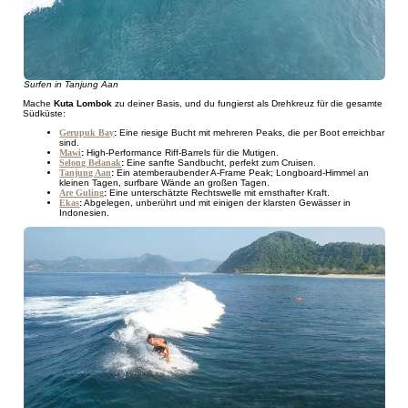
Surfen in Tanjung Aan
Mache
Kuta Lombok
zu deiner Basis, und du fungierst als Drehkreuz für die gesamte
Südküste:
Gerupuk Bay
:
Eine riesige Bucht mit mehreren Peaks, die per Boot erreichbar
sind.
Mawi
:
High-Performance Riff-Barrels für die Mutigen.
Selong Belanak
:
Eine sanfte Sandbucht, perfekt zum Cruisen.
Tanjung Aan
:
Ein atemberaubender A-Frame Peak; Longboard-Himmel an
kleinen Tagen, surfbare Wände an großen Tagen.
Are Guling
:
Eine unterschätzte Rechtswelle mit ernsthafter Kraft.
Ekas
:
Abgelegen, unberührt und mit einigen der klarsten Gewässer in
Indonesien.