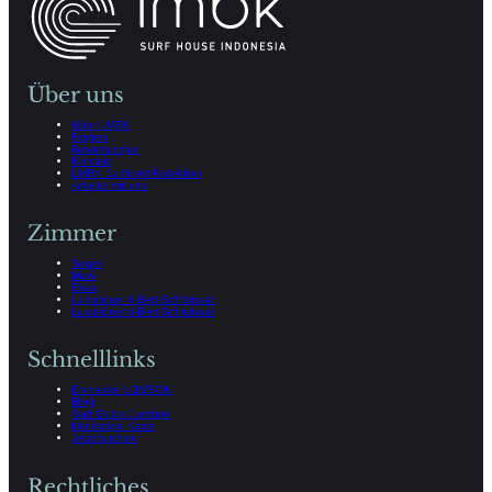
Über uns
Über LMBK
Fragen
Bewertungen
Kontakt
LMBK Surfbrett-Kollektion
Arbeite mit uns
Zimmer
Seger
Mawi
Ekas
Luxuriöser 4-Bett-Schlafsaal
Luxuriöser 6-Bett-Schlafsaal
Schnelllinks
Entdecke LOMBOK
Blog
Surf Guide Lombok
Interkative Karte
Jetzt buchen
Rechtliches