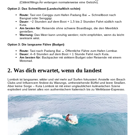
(Citilink/Wings Air verlangen normalerweise eine Gebühr).
Option 2: Das Schnellboot (Landschaftlich schön)
Route:
Taxi von Canggu zum Hafen Padang Bai → Schnellboot nach
Bangsal oder Senggigi.
Dauer:
~2 Stunden auf dem Boot + 1,5 bis 2 Stunden Fahrt südlich nach
Kuta.
Am besten für:
Reisende ohne schwere Boardbags, die den Meerblick
genießen.
Warnung:
Das Meer kann unruhig werden; nicht empfohlen, wenn du leicht
seekrank wirst.
Option 3: Die langsame Fähre (Budget)
Route:
Taxi nach Padang Bai → Öffentliche Fähre zum Hafen Lembar.
Dauer:
4–6 Stunden auf dem Boot + 1 Stunde Fahrt nach Kuta.
Am besten für:
Backpacker mit striktem Budget oder Reisende mit einem
Motorrad.
2. Was dich erwartet, wenn du landest
Lombok ist langsamer, wilder und viel mehr auf Surfen fokussiert. Anstelle von Beach
Clubs und Influencern findest du Warungs, umherziehende Büffel und leere Straßen.
Aber keine Sorge – Kuta Lombok ist mit einer unglaublichen kulinarischen Szene
explodiert und bietet alles von authentischem Italienisch bis zu Weltklasse-Espresso.