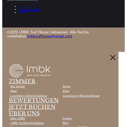
Datenschutz
Cookie-Richtlinie
AGB
©2026 LMBK Surf House Indonesien. Alle Rechte
vorbehalten.
lmbksurfhouse@gmail.com
ZIMMER
Alle Zimmer
Seger
Mawi
Ekas
Luxuriöser 6-Bett-Schlafsaal
Luxuriöser 4-Bett-Schlafsaal
BEWERTUNGEN
JETZT BUCHEN
ÜBER UNS
Über LMBK
Fragen
LMBK Surfbrett-Kollektion
Blog