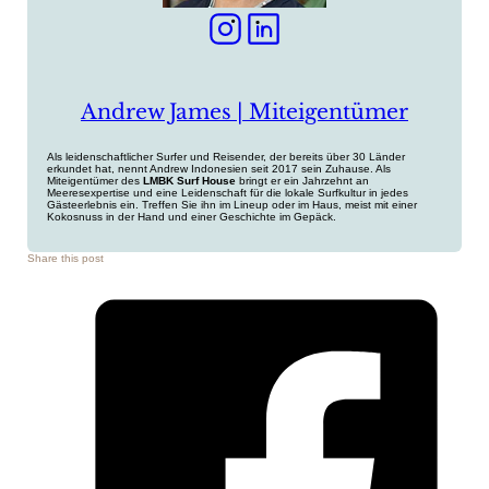
Andrew James | Miteigentümer
Als leidenschaftlicher Surfer und Reisender, der bereits über 30 Länder
erkundet hat, nennt Andrew Indonesien seit 2017 sein Zuhause. Als
Miteigentümer des
LMBK Surf House
bringt er ein Jahrzehnt an
Meeresexpertise und eine Leidenschaft für die lokale Surfkultur in jedes
Gästeerlebnis ein. Treffen Sie ihn im Lineup oder im Haus, meist mit einer
Kokosnuss in der Hand und einer Geschichte im Gepäck.
Share this post