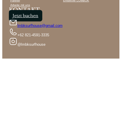
Partner
Entdecke LOMBOK
Arbeite mit uns
KONTAKT
Jetzt buchen
lmbksurfhouse@gmail.com
+62 821-4591-3335
@lmbksurfhouse