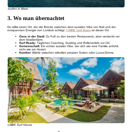
Surfen in Mawi
3. Wo man übernachtet
Du willst einen Ort, der die Brücke zwischen dem sozialen Vibe von Bali und der
entspannten Energie von Lombok schlägt.
LMBK Surf House
ist dieser Ort.
Oase in der Stadt:
Zu Fuß zu den besten Restaurants, aber versteckt vor
dem Straßenlärm.
Surf Ready:
Tägliches Coaching, Guiding und Rollerverleih vor Ort.
Gemeinschaft:
Ein echter sozialer Vibe, der sich wie eine Familie anfühlt,
nicht wie ein Hostel.
Komfort:
Wähle zwischen stilvollen privaten Suiten oder Luxus-Dorms.
LMBK Surf House