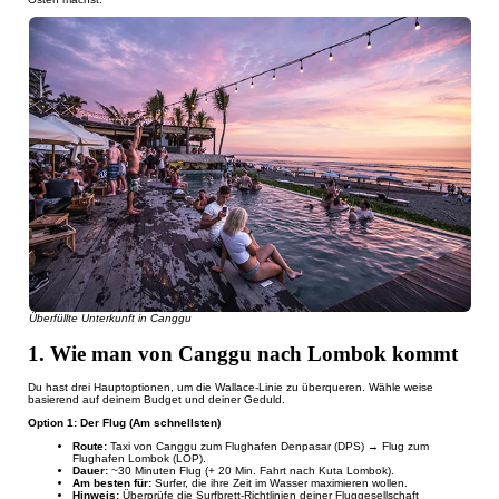
Überfüllte Unterkunft in Canggu
1. Wie man von Canggu nach Lombok kommt
Du hast drei Hauptoptionen, um die Wallace-Linie zu überqueren. Wähle weise
basierend auf deinem Budget und deiner Geduld.
Option 1: Der Flug (Am schnellsten)
Route:
Taxi von Canggu zum Flughafen Denpasar (DPS) → Flug zum
Flughafen Lombok (LOP).
Dauer:
~30 Minuten Flug (+ 20 Min. Fahrt nach Kuta Lombok).
Am besten für:
Surfer, die ihre Zeit im Wasser maximieren wollen.
Hinweis:
Überprüfe die Surfbrett-Richtlinien deiner Fluggesellschaft