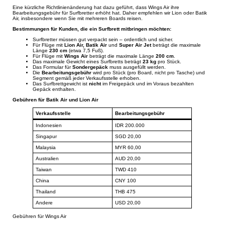
Eine kürzliche Richtlinienänderung hat dazu geführt, dass Wings Air ihre
Bearbeitungsgebühr für Surfbretter erhöht hat. Daher empfehlen wir Lion oder Batik
Air, insbesondere wenn Sie mit mehreren Boards reisen.
Bestimmungen für Kunden, die ein Surfbrett mitbringen möchten:
Surfbretter müssen gut verpackt sein – ordentlich und sicher.
Für Flüge mit
Lion Air, Batik Air
und
Super Air Jet
beträgt die maximale
Länge
230 cm
(etwa 7,5 Fuß).
Für Flüge mit
Wings Air
beträgt die maximale Länge
200 cm
.
Das maximale Gewicht eines Surfbretts beträgt
23 kg
pro Stück.
Das Formular für
Sondergepäck
muss ausgefüllt werden.
Die
Bearbeitungsgebühr
wird pro Stück (pro Board, nicht pro Tasche) und
Segment gemäß jeder Verkaufsstelle erhoben.
Das Surfbrettgewicht ist
nicht
im Freigepäck und im Voraus bezahlten
Gepäck enthalten.
Gebühren für Batik Air und Lion Air
Verkaufsstelle
Bearbeitungsgebühr
Indonesien
IDR 200.000
Singapur
SGD 20,00
Malaysia
MYR 60,00
Australien
AUD 20,00
Taiwan
TWD 410
China
CNY 100
Thailand
THB 475
Andere
USD 20,00
Gebühren für Wings Air