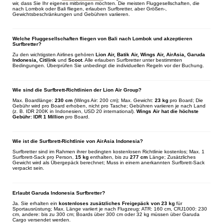
wir, dass Sie Ihr eigenes mitbringen möchten. Die meisten Fluggesellschaften, die
nach Lombok oder Bali fliegen, erlauben Surfbretter, aber Größen-,
Gewichtsbeschränkungen und Gebühren variieren.
Welche Fluggesellschaften fliegen von Bali nach Lombok und akzeptieren
Surfbretter?
Zu den wichtigsten Airlines gehören
Lion Air, Batik Air, Wings Air, AirAsia, Garuda
Indonesia, Citilink
und
Scoot
. Alle erlauben Surfbretter unter bestimmten
Bedingungen. Überprüfen Sie unbedingt die individuellen Regeln vor der Buchung.
Wie sind die Surfbrett-Richtlinien der Lion Air Group?
Max. Boardlänge:
230 cm
(Wings Air: 200 cm); Max. Gewicht:
23 kg
pro Board; Die
Gebühr wird pro Board erhoben, nicht pro Tasche; Gebühren variieren je nach Land
(z. B. IDR 200K in Indonesien, USD 20 international).
Wings Air hat die höchste
Gebühr: IDR 1 Million
pro Board.
Wie ist die Surfbrett-Richtlinie von AirAsia Indonesia?
Surfbretter sind im Rahmen ihrer bedingten kostenlosen Richtlinie kostenlos; Max. 1
Surfbrett-Sack pro Person,
15 kg
enthalten, bis zu
277 cm
Länge; Zusätzliches
Gewicht wird als Übergepäck berechnet; Muss in einem anerkannten Surfbrett-Sack
verpackt sein.
Erlaubt Garuda Indonesia Surfbretter?
Ja. Sie erhalten ein
kostenloses zusätzliches Freigepäck von 23 kg
für
Sportausrüstung; Max. Länge variiert je nach Flugzeug: ATR: 160 cm, CRJ1000: 230
cm, andere: bis zu 300 cm; Boards über 300 cm oder 32 kg müssen über Garuda
Cargo versendet werden.