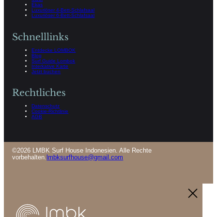
Ekas
Luxuriöser 4-Bett-Schlafsaal
Luxuriöser 6-Bett-Schlafsaal
Schnelllinks
Entdecke LOMBOK
Blog
Surf Guide Lombok
Interkative Karte
Jetzt buchen
Rechtliches
Datenschutz
Cookie-Richtlinie
AGB
©2026 LMBK Surf House Indonesien. Alle Rechte
vorbehalten.
lmbksurfhouse@gmail.com