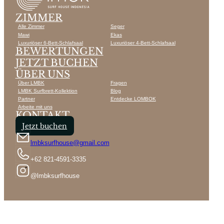
ZIMMER
Alle Zimmer
Seger
Mawi
Ekas
Luxuriöser 6-Bett-Schlafsaal
Luxuriöser 4-Bett-Schlafsaal
BEWERTUNGEN
JETZT BUCHEN
ÜBER UNS
Über LMBK
Fragen
LMBK Surfbrett-Kollektion
Blog
Partner
Entdecke LOMBOK
Arbeite mit uns
KONTAKT
Jetzt buchen
lmbksurfhouse@gmail.com
+62 821-4591-3335
@lmbksurfhouse