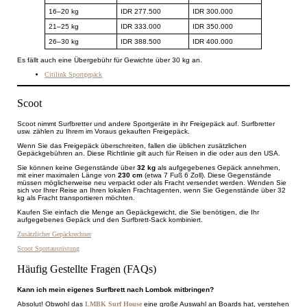
16–20 kg
IDR 277.500
IDR 300.000
21–25 kg
IDR 333.000
IDR 350.000
26–30 kg
IDR 388.500
IDR 400.000
Es fällt auch eine Übergebühr für Gewichte über 30 kg an.
Citilink Sportgepäck
Scoot
Scoot nimmt Surfbretter und andere Sportgeräte in ihr Freigepäck auf. Surfbretter
usw. zählen zu Ihrem im Voraus gekauften Freigepäck.
Wenn Sie das Freigepäck überschreiten, fallen die üblichen zusätzlichen
Gepäckgebühren an. Diese Richtlinie gilt auch für Reisen in die oder aus den USA.
Sie können keine Gegenstände über
32 kg
als aufgegebenes Gepäck annehmen,
mit einer maximalen Länge von
230 cm
(etwa 7 Fuß 6 Zoll). Diese Gegenstände
müssen möglicherweise neu verpackt oder als Fracht versendet werden. Wenden Sie
sich vor Ihrer Reise an Ihren lokalen Frachtagenten, wenn Sie Gegenstände über 32
kg als Fracht transportieren möchten.
Kaufen Sie einfach die Menge an Gepäckgewicht, die Sie benötigen, die Ihr
aufgegebenes Gepäck und den Surfbrett-Sack kombiniert.
Zusätzlicher Gepäckrechner
Scoot Sportausrüstung
Häufig Gestellte Fragen (FAQs)
Kann ich mein eigenes Surfbrett nach Lombok mitbringen?
Absolut! Obwohl das
LMBK Surf House
eine große Auswahl an Boards hat, verstehen