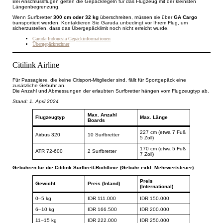
Bei Anschlussflügen gelten die Gepäckregeln für das Flugzeug mit der kleinsten
Längenbegrenzung.
Wenn Surfbretter
300 cm oder 32 kg
überschreiten, müssen sie über
GA Cargo
transportiert werden. Kontaktieren Sie Garuda unbedingt vor Ihrem Flug, um
sicherzustellen, dass das Übergepäcklimit noch nicht erreicht wurde.
Garuda Indonesia Gepäckinformationen
Übergepäckrechner
Citilink Airline
Für Passagiere, die keine Citisport-Mitglieder sind, fällt für Sportgepäck eine
zusätzliche Gebühr an.
Die Anzahl und Abmessungen der erlaubten Surfbretter hängen vom Flugzeugtyp ab.
Stand: 1. April 2024
Max. Anzahl
Flugzeugtyp
Max. Länge
Boards
227 cm (etwa 7 Fuß
Airbus 320
10 Surfbretter
5 Zoll)
170 cm (etwa 5 Fuß
ATR 72-600
2 Surfbretter
7 Zoll)
Gebühren für die Citilink Surfbrett-Richtlinie (Gebühr exkl. Mehrwertsteuer):
Preis
Gewicht
Preis (Inland)
(International)
0–5 kg
IDR 111.000
IDR 150.000
6–10 kg
IDR 166.500
IDR 200.000
11–15 kg
IDR 222.000
IDR 250.000