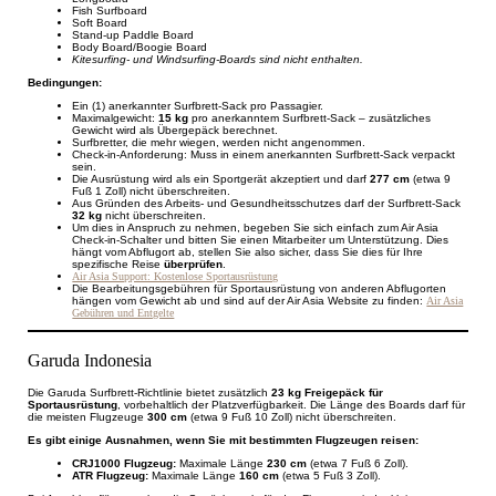
Fish Surfboard
Soft Board
Stand-up Paddle Board
Body Board/Boogie Board
Kitesurfing- und Windsurfing-Boards sind nicht enthalten.
Bedingungen:
Ein (1) anerkannter Surfbrett-Sack pro Passagier.
Maximalgewicht:
15 kg
pro anerkanntem Surfbrett-Sack – zusätzliches
Gewicht wird als Übergepäck berechnet.
Surfbretter, die mehr wiegen, werden nicht angenommen.
Check-in-Anforderung: Muss in einem anerkannten Surfbrett-Sack verpackt
sein.
Die Ausrüstung wird als ein Sportgerät akzeptiert und darf
277 cm
(etwa 9
Fuß 1 Zoll) nicht überschreiten.
Aus Gründen des Arbeits- und Gesundheitsschutzes darf der Surfbrett-Sack
32 kg
nicht überschreiten.
Um dies in Anspruch zu nehmen, begeben Sie sich einfach zum Air Asia
Check-in-Schalter und bitten Sie einen Mitarbeiter um Unterstützung. Dies
hängt vom Abflugort ab, stellen Sie also sicher, dass Sie dies für Ihre
spezifische Reise
überprüfen
.
Air Asia Support: Kostenlose Sportausrüstung
Die Bearbeitungsgebühren für Sportausrüstung von anderen Abflugorten
hängen vom Gewicht ab und sind auf der Air Asia Website zu finden:
Air Asia
Gebühren und Entgelte
Garuda Indonesia
Die Garuda Surfbrett-Richtlinie bietet zusätzlich
23 kg Freigepäck für
Sportausrüstung
, vorbehaltlich der Platzverfügbarkeit. Die Länge des Boards darf für
die meisten Flugzeuge
300 cm
(etwa 9 Fuß 10 Zoll) nicht überschreiten.
Es gibt einige Ausnahmen, wenn Sie mit bestimmten Flugzeugen reisen:
CRJ1000 Flugzeug:
Maximale Länge
230 cm
(etwa 7 Fuß 6 Zoll).
ATR Flugzeug:
Maximale Länge
160 cm
(etwa 5 Fuß 3 Zoll).