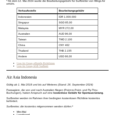
* Ab dem 12. Mai 2024 wurde die Bearbeitungsgebühr für Surfbretter von Wings Air
erhöht.
Verkaufsstelle
Bearbeitungsgebühr
Indonesien
IDR 1.000.000
Singapur
SGD 85,00
Malaysia
MYR 272,00
Australien
AUD 96,00
Taiwan
TWD 2.100
China
CNY 462
Thailand
THB 2.155
Andere
USD 66,00
Lion Air Group offizielle Richtlinien
Lion Air Group AGB Surfbrett
Air Asia Indonesia
Gültig ab 1. Mai 2018 und bis auf Weiteres (Stand: 26. September 2024)
Passagiere, die von und nach Australien fliegen (Point-to-Point- und Fly-Thru-
Buchungen), haben Anspruch auf eine
kostenlose Gebühr für Sportausrüstung
.
Surfbretter werden im Rahmen ihrer bedingten kostenlosen Richtlinie kostenlos
befördert.
Surfbretter, die kostenlos mitgenommen werden dürfen:
*
Mini-Mal
Longboard