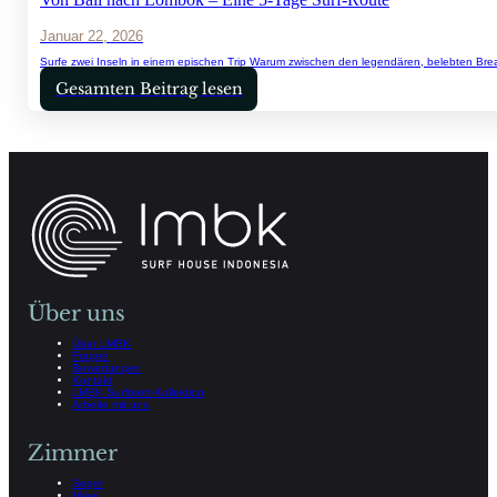
Januar 22, 2026
Surfe zwei Inseln in einem epischen Trip Warum zwischen den legendären, belebten Bre
Gesamten Beitrag lesen
Über uns
Über LMBK
Fragen
Bewertungen
Kontakt
LMBK Surfbrett-Kollektion
Arbeite mit uns
Zimmer
Seger
Mawi