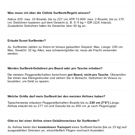
Was muss ich über die Citilink Surfbrett-Regeln wissen?
Airbus 320: max. 10 Boards, bis zu 227 cm; ATR 72-600: max. 2 Boards, bis zu 170
cm; Gebühren basieren auf dem Gewicht (z. B. 0–5 kg = IDR 111K Inland);
Zusätzliche Gebühren fallen für Gewichte über 30 kg an.
Erlaubt Scoot Surfbretter?
Ja. Surfbretter zählen zu Ihrem im Voraus gekauften Gepäck; Max. Länge: 230 cm,
Max. Gewicht: 32 kg; Alles, was schwerer/größer ist, muss als Fracht versendet
werden.
Werden Surfbrett-Gebühren pro Board oder pro Tasche erhoben?
Die meisten Fluggesellschaften berechnen
pro Board, nicht pro Tasche
. Überprüfen
Sie immer das Kleingedruckte und ziehen Sie in Betracht, Gebühren im Voraus zu
bezahlen, um Geld zu sparen.
Welche Größe darf mein Surfbrett bei den meisten Airlines haben?
Typischerweise erlauben Fluggesellschaften Boards bis zu
230 cm (7’6″)
Länge.
AirAsia erlaubt bis zu 277 cm und Garuda bis zu 300 cm, je nach Flugzeugtyp.
Gibt es bei einer Airline einen Gebührenerlass für Surfbretter?
Ja. AirAsia bietet den
kostenlosen Transport
eines Surfbrett-Sacks (bis zu 15 kg) auf
ausgewählten Strecken an, einschließlich Flügen von/nach Australien.