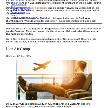
Planen Sie eine Reise nach Lombok und fragen sich, ob Sie Ihr geliebtes Surfbrett
mitnehmen können? Das verstehen wir vollkommen! Ihr Board ist wie ein alter Freund.
Lion Air Group
Air Asia Indonesia
Obwohl wir hier im
LMBK Surf House
eine großartige Auswahl an Boards haben, die
Garuda Indonesia
Sie gerne nutzen können, wissen wir, dass Sie manchmal einfach Ihr eigenes Board
Citilink Airline
dabeihaben möchten.
Scoot
Häufig Gestellte Fragen (FAQs)
Wenn Sie planen, Ihr eigenes Board mitzubringen, haben wir die
Surfbrett-
Richtlinien
und Website-Links der wichtigsten Fluggesellschaften für Flüge nach
Lombok und Bali zusammengefasst.
Denken Sie daran: Die Regeln der Fluggesellschaften können sich so schnell ändern
wie die Gezeiten! Es ist am besten, die Websites und Helpdesks der Airlines
vor der
Buchung
zu überprüfen.
Wenn Sie weitere Informationen benötigen, geben Sie uns einfach Bescheid. Wir
freuen uns darauf, Ihnen zu einem epischen Surf-Abenteuer zu verhelfen!
Lion Air Group
Gültig ab 12. Mai 2024
Die
Lion Air Group
besteht aus
Lion Air, Wings Air
und
Batik Air
, den drei
Hauptfluggesellschaften, die von Bali nach Lombok fliegen.