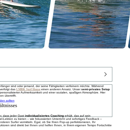
 Anfänger sind oder jemand, der seine Fähigkeiten verfeinern möchte. Während
 verfolgt das
LMBK Surf House
einen anderen Ansatz. Unser
semi-privates Setup
personalisierter Aufmerksamkeit und einer sozialen, spaßigen Atmosphäre. Hier
n übertrifft.
den sollten
ältnisses
er, dass jeder Gast
individualisiertes Coaching
erhält, das auf sein
el-Lektion zu bieten – wie fokussierten Unterricht und sofortiges Feedback –
deren Surfer vermitteln. Egal, ob Sie Ihren Pop-up perfektionieren, Ihr
ktoren sind direkt bei Ihnen und helfen Ihnen, in Ihrem eigenen Tempo Fortschritte