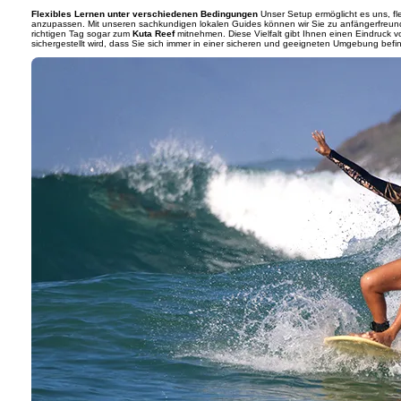
Flexibles Lernen unter verschiedenen Bedingungen
Unser Setup ermöglicht es uns, f
anzupassen. Mit unseren sachkundigen lokalen Guides können wir Sie zu anfängerfreun
richtigen Tag sogar zum
Kuta Reef
mitnehmen. Diese Vielfalt gibt Ihnen einen Eindruck
sichergestellt wird, dass Sie sich immer in einer sicheren und geeigneten Umgebung befi