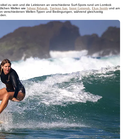
lexibel zu sein und die Lektionen an verschiedene Surf-Spots rund um Lombok
dlichen Wellen wie
Selong Belanak
,
Tanjung Aan
,
Inner Gerupuk
,
Ekas Inside
und am
 von verschiedenen Wellen-Typen und Bedingungen, während gleichzeitig
nden.