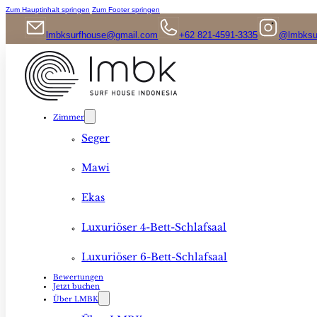
Zum Hauptinhalt springen
Zum Footer springen
lmbksurfhouse@gmail.com
+62 821-4591-3335
@lmbksu
Zimmer
Seger
Mawi
Ekas
Luxuriöser 4-Bett-Schlafsaal
Luxuriöser 6-Bett-Schlafsaal
Bewertungen
Jetzt buchen
Über LMBK