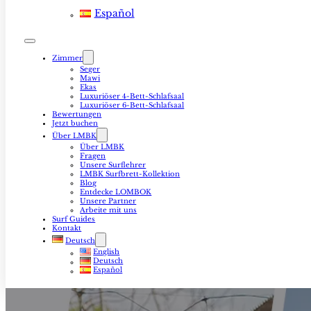
Español
Zimmer
Seger
Mawi
Ekas
Luxuriöser 4-Bett-Schlafsaal
Luxuriöser 6-Bett-Schlafsaal
Bewertungen
Jetzt buchen
Über LMBK
Über LMBK
Fragen
Unsere Surflehrer
LMBK Surfbrett-Kollektion
Blog
Entdecke LOMBOK
Unsere Partner
Arbeite mit uns
Surf Guides
Kontakt
Deutsch
English
Deutsch
Español