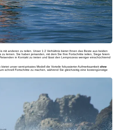
is mit anderen zu teilen. Unser 1:2 Verhältnis bietet Ihnen das Beste aus beiden
zu lernen. Sie haben jemanden, mit dem Sie Ihre Fortschritte teilen, Siege feiern
 Reisenden in Kontakt zu treten und lässt den Lernprozess weniger einschüchternd
n bietet unser semi-privates Modell die Vorteile fokussierter Aufmerksamkeit
ohne
, um schnell Fortschritte zu machen, während Sie gleichzeitig eine kostengünstige