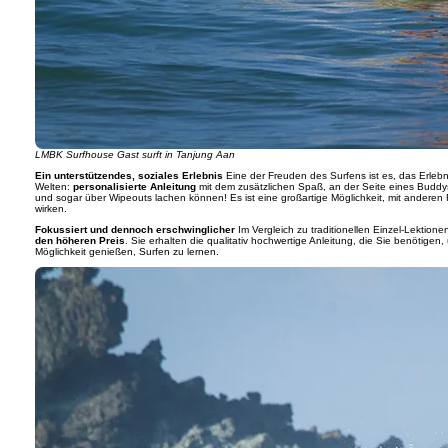
LMBK Surfhouse Gast surft in Tanjung Aan
Ein unterstützendes, soziales Erlebnis
Eine der Freuden des Surfens ist es, das Erlebn
Welten:
personalisierte Anleitung
mit dem zusätzlichen Spaß, an der Seite eines Buddys 
und sogar über Wipeouts lachen können! Es ist eine großartige Möglichkeit, mit anderen
wirken.
Fokussiert und dennoch erschwinglicher
Im Vergleich zu traditionellen Einzel-Lektione
den höheren Preis
. Sie erhalten die qualitativ hochwertige Anleitung, die Sie benötigen
Möglichkeit genießen, Surfen zu lernen.